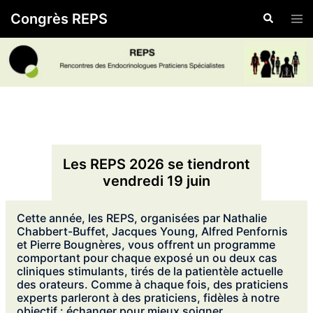
Skip
Congrès REPS
Search
Tog
to
men
content
Les REPS 2026 se tiendront
vendredi 19 juin
Cette année, les REPS, organisées par Nathalie
Chabbert-Buffet, Jacques Young, Alfred Penfornis
et Pierre Bougnères, vous offrent un programme
comportant pour chaque exposé un ou deux cas
cliniques stimulants, tirés de la patientèle actuelle
des orateurs. Comme à chaque fois, des praticiens
experts parleront à des praticiens, fidèles à notre
objectif : échanger pour mieux soigner.