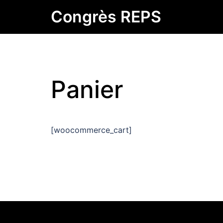
Skip
Congrès REPS
to
content
Panier
[woocommerce_cart]